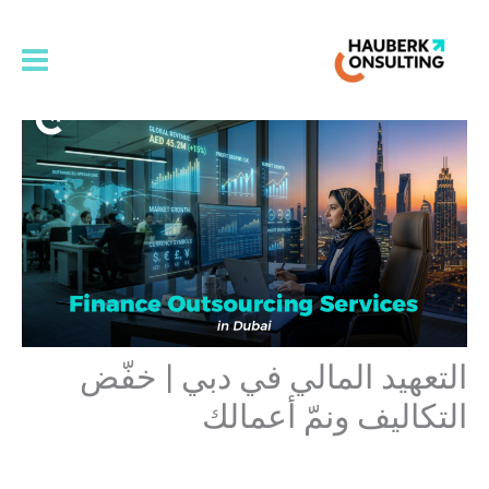
خطي
لى
لمحتوى
التعهيد المالي في دبي | خفّض
التكاليف ونمّ أعمالك
اترك تعليقاً
/
المدونة
/ بواسطة
admin