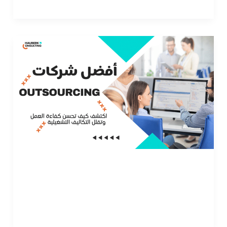
الخلفية؟
خدمات
الـ
Outsourcing
للشركات:
الحل
الأمثل
لتحسين
الأداء
وتقليل
خدمات الـ Outsourcing للشركات: الحل الأمثل
التكاليف
لتحسين الأداء وتقليل التكاليف
قراءة المزيد »