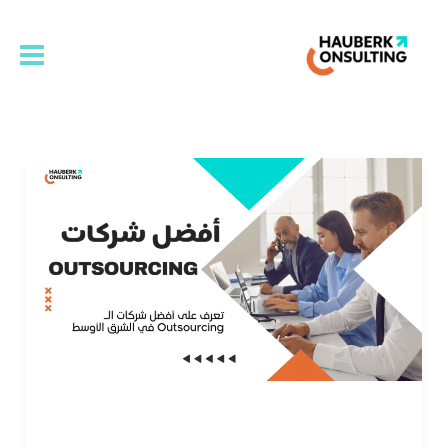
خطي
لى
لمحتوى
ما
هى
أفضل
شركات
Outsourcing؟
ما هى أفضل شركات Outsourcing؟