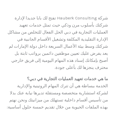
اترك تعليقاً
/
المدونة
/ بواسطة
admin
شركة Hauberk Consulting تفتح لك بابا جديدا لإدارة
شركتك بأسلوب مرن وذكي حيث تمثل خدمات تعهيد
العمليات التجارية في دبي الحل الفعال للتخلص من مشاكل
الإدارة التقليدية المكلفة وتشغيل الأقسام الجانبية في
شركتك وسط بيئة الأعمال السريعة داخل دولة الإمارات لم
يعد يفرض عليك تعيين موظفين دائمين برواتب ثابتة بل
أصبح بإمكانك إسناد هذه المهام اليومية إلى فريق خارجي
محترف ينجزها لك بأعلى جودة.
ما هي خدمات تعهيد العمليات التجارية في دبي؟
الخدمة ببساطة هي أن تترك المهام الروتينية والإدارية
لشركة استشارية متخصصة ومستقلة تديرها نيابة عنك بدلا
من تأسيس أقسام داخلية تستهلك من ميزانيتك ونحن نهتم
بهذه الملفات الحيوية من خلال تقديم خمسة حلول أساسية: