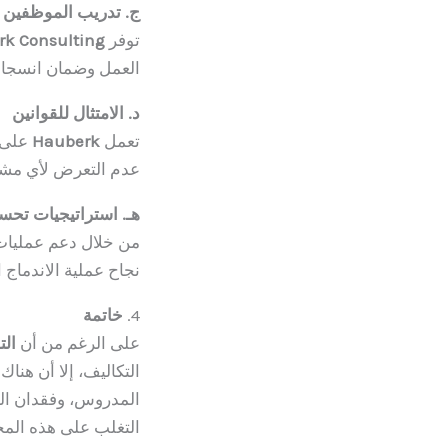
ج. تدريب الموظفين 
توفر
k Consulting
العمل وضمان انسجام
د. الامتثال للقوانين
تعمل
Hauberk
على ض
عدم التعرض لأي مشاك
هـ. استراتيجيات تحس
من خلال دعم عمليات
نجاح عملية الاندماج 
4.
خاتمة
على الرغم من أن
ال
التكاليف، إلا أن هناك
المدروس، وفقدان ال
التغلب على هذه الم