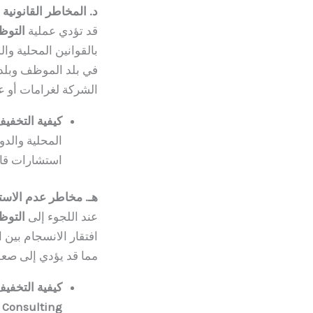
د. المخاطر القانونية 
قد تؤدي عملية
التوظ
بالقوانين المحلية وا
في بلد الموظف وبلد 
الشركة لغرامات أو ع
كيفية التخفي
المحلية والدو
استشارات قان
هـ. مخاطر عدم الاست
عند اللجوء إلى
التوظ
افتقار الانسجام بين
مما قد يؤدي إلى صعوب
كيفية التخفي
 Consulting