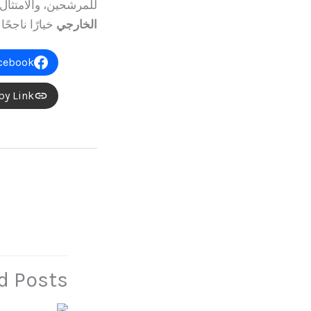
للمرشحين، والامتثال
الخارجي
خيارًا ناجحً
cebook
py Link
→
المقالة السابقة
d Posts