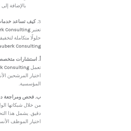
بالإضافة إلى
3.
كيف تساعد خدمات Hauberk Consulting في التخفيف من مخاطر التوظيف ا
تعتبر
k Consulting
حلولًا متكاملة لتخفي
uberk Consulting
أ. استشارات متخصصة
تعمل
k Consulting
اختيار المرشحين الأن
المؤسسية.
ب. فحص ومراجعة دق
من خلال شبكاتها الوا
دقيق. يشمل هذا التح
اختيار الموظف الأن