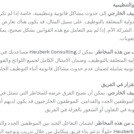
والتنظيمية
يف الخارجي
إلى حدوث مشاكل قانونية وتنظيمية، خاصة إذا لم تكن
لدولية المتعلقة بالتوظيف. على سبيل المثال، قد يكون هناك تعارض 
الشركة الأم. إذا لم يتم التعامل مع هذه القوانين بشكل صحيح، يم
قوبات.
ف من هذه المخاطر
: يمكن لـ
Hauberk Consulting
مساعدتك في ف
لية المتعلقة بالتوظيف، وضمان الامتثال الكامل لجميع اللوائح والقو
ونية شاملة لضمان عدم حدوث مشاكل قانونية أثناء التوظيف الخا
قرار في الفريق
يف الخارجي
، يمكن أن تصبح الفرق عرضة للمخاطر التي تتمثل في
 الموظفين الجدد والقدامى. الموظفون الخارجيون قد يكون لديهم
ة في التعاون أو الشعور بالعزلة في الفريق.
ف من هذه المخاطر
: لضمان التفاعل الجيد بين الموظفين الجدد وال
Hauberk
حلولًا تدعم بناء فريق متكامل من خلال تدريب وتوجيه ال